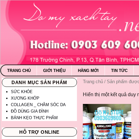
TRANG CHỦ
GIỚI THIỆU
HÀNG MỚI
TIN TỨC
Trang chủ
/ Sản phẩm được 
DANH MỤC SẢN PHẨM
SỨC KHỎE
Hiển thị một kết quả duy 
XƯƠNG KHỚP
COLLAGEN _ CHĂM SÓC DA
ĐỒ DÙNG GIA ĐÌNH
BÁNH KẸO THỰC PHẨM
HỖ TRỢ ONLINE