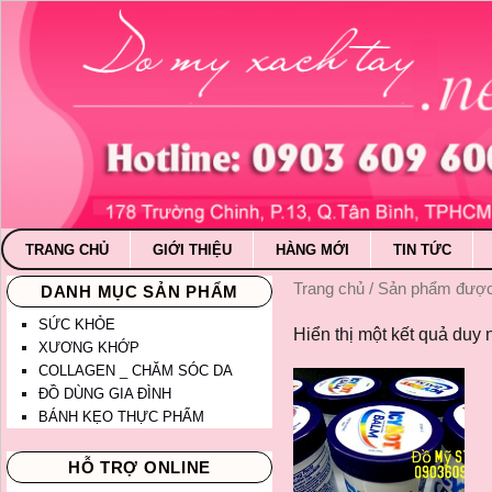
TRANG CHỦ
GIỚI THIỆU
HÀNG MỚI
TIN TỨC
Trang chủ
/ Sản phẩm được 
DANH MỤC SẢN PHẨM
SỨC KHỎE
Hiển thị một kết quả duy 
XƯƠNG KHỚP
COLLAGEN _ CHĂM SÓC DA
ĐỒ DÙNG GIA ĐÌNH
BÁNH KẸO THỰC PHẨM
HỖ TRỢ ONLINE