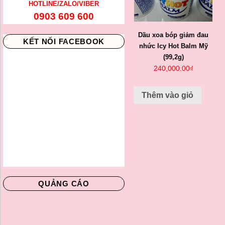
HOTLINE/ZALO/VIBER
0903 609 600
Dầu xoa bóp giảm đau
KẾT NỐI FACEBOOK
nhức Icy Hot Balm Mỹ
(99,2g)
240,000.00
₫
Thêm vào giỏ
QUẢNG CÁO