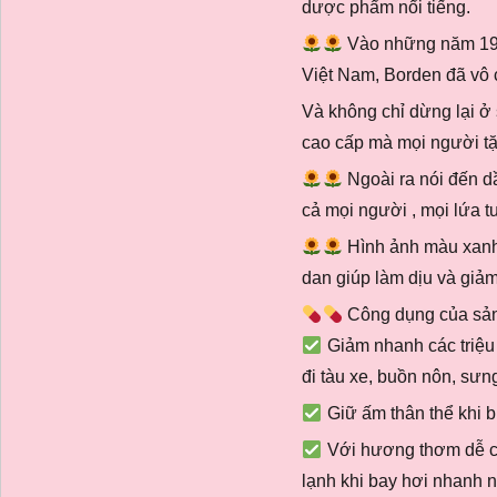
dược phẩm nổi tiếng.
Vào những năm 1960
Việt Nam, Borden đã vô c
Và không chỉ dừng lại ở
cao cấp mà mọi người tặ
Ngoài ra nói đến dầ
cả mọi người , mọi lứa tu
Hình ảnh màu xanh 
dan giúp làm dịu và giả
Công dụng của sả
Giảm nhanh các triệu
đi tàu xe, buồn nôn, sưn
Giữ ấm thân thể khi b
Với hương thơm dễ chị
lạnh khi bay hơi nhanh 