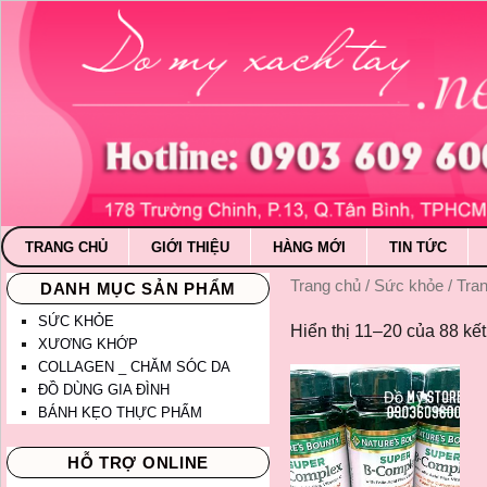
TRANG CHỦ
GIỚI THIỆU
HÀNG MỚI
TIN TỨC
Trang chủ
/ Sức khỏe / Tra
DANH MỤC SẢN PHẨM
SỨC KHỎE
Hiển thị 11–20 của 88 kế
XƯƠNG KHỚP
COLLAGEN _ CHĂM SÓC DA
ĐỒ DÙNG GIA ĐÌNH
BÁNH KẸO THỰC PHẨM
HỖ TRỢ ONLINE