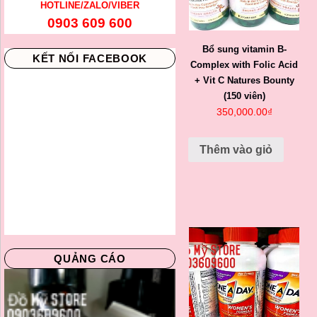
HOTLINE/ZALO/VIBER
0903 609 600
Bổ sung vitamin B-
KẾT NỐI FACEBOOK
Complex with Folic Acid
+ Vit C Natures Bounty
(150 viên)
350,000.00
₫
Thêm vào giỏ
QUẢNG CÁO